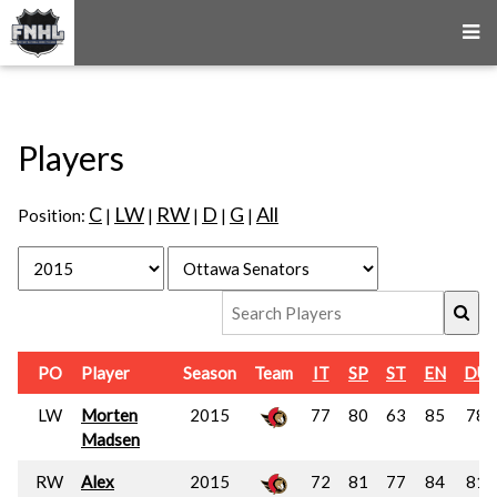
Players
C
LW
RW
D
G
All
Position:
|
|
|
|
|
PO
Player
Season
Team
IT
SP
ST
EN
DU
LW
Morten
2015
77
80
63
85
78
Madsen
RW
Alex
2015
72
81
77
84
81