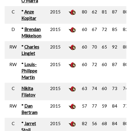
O'Marra
C
*
Anze
2015
80
62
81
87
80
Kopitar
D
*
Brendan
2015
60
67
72
85
82
Mikkelson
RW
*
Charles
2015
60
70
65
92
88
Linglet
RW
*
Louis-
2015
60
72
60
87
80
Philippe
Martin
C
Nikita
2015
63
74
60
73
74
Filatov
RW
*
Dan
2015
57
77
59
84
77
Bertram
C
*
Jarret
2015
82
56
68
84
80
Stoll