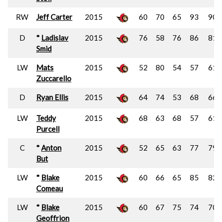
RW
Jeff Carter
2015
60
70
65
93
90
D
*
Ladislav
2015
76
58
76
86
81
Smid
LW
Mats
2015
52
80
54
57
61
Zuccarello
D
Ryan Ellis
2015
64
74
53
68
66
LW
Teddy
2015
68
63
68
57
61
Purcell
C
*
Anton
2015
52
65
63
77
79
But
LW
*
Blake
2015
60
66
65
85
82
Comeau
LW
*
Blake
2015
60
67
75
74
70
Geoffrion