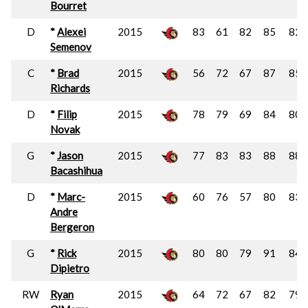
Bourret
D
*
Alexei
2015
83
61
82
85
82
Semenov
C
*
Brad
2015
56
72
67
87
85
Richards
D
*
Filip
2015
78
79
69
84
80
Novak
G
*
Jason
2015
77
83
83
88
88
Bacashihua
D
*
Marc-
2015
60
76
57
80
83
Andre
Bergeron
G
*
Rick
2015
80
80
79
91
84
Dipietro
RW
Ryan
2015
64
72
67
82
79